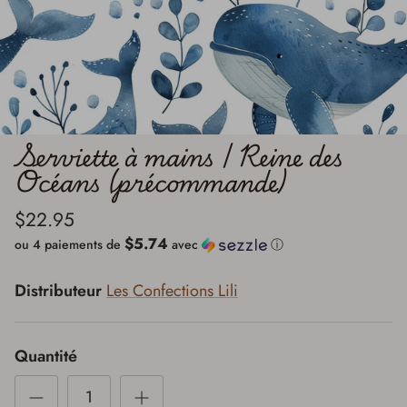
Serviette à mains | Reine des
Océans (précommande)
$22.95
$5.74
ou 4 paiements de
avec
ⓘ
Distributeur
Les Confections Lili
Quantité