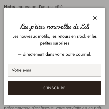
Note:
Impression d'un seul côté
Fermer
Les p'tites nouvelles de Lili
Conseils relativement à l’entretien de
nos serviettes
Les nouveaux motifs, les retours en stock et les
petites surprises
Notre serviette à mains va à la laveuse et à la
sécheuse.
— directement dans votre boîte courriel.
Ne pas javelliser (le cas échant, aucune garantie n’est
applicable sur le produit)
S’INSCRIRE
* Veuillez allouer 4 semaines pour l'expédition
des serviettes en précommande. Si aucune mention de
précommande n'est inscrite, votre serviette est en prêt-