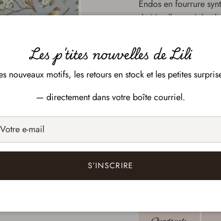
Endos en fourrure synt
du Nord) ou minky dot
100 % Polyester
Les p'tites nouvelles de Lili
es nouveaux motifs, les retours en stock et les petites surpris
— directement dans votre boîte courriel.
Tailles, dimensions 
sélectionnées
S’INSCRIRE