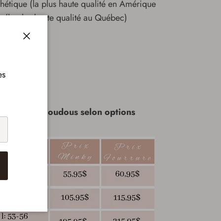
hétique (la plus haute qualité en Amérique
 (la plus haute qualité au Québec)
Fermer
es
et prix des doudous selon options