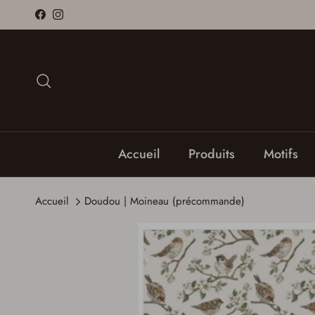
Aller au contenu
Facebook
Instagram
Recherche
Accueil
Produits
Motifs
Accueil
Doudou | Moineau (précommande)