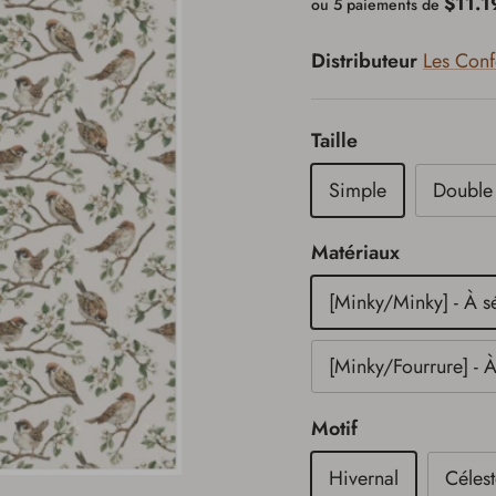
$11.1
ou 5 paiements de
Distributeur
Les Confe
Taille
Simple
Double
Matériaux
[Minky/Minky] - À s
[Minky/Fourrure] - À
Motif
Hivernal
Céles